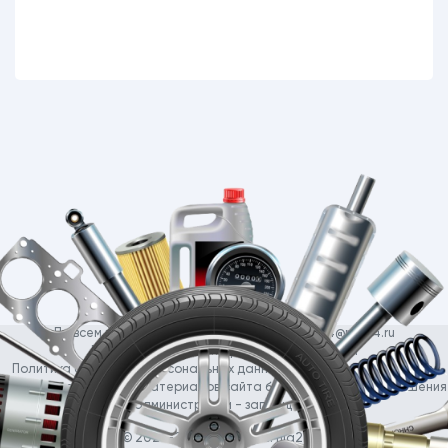
По всем вопросам обращайтесь на почту:
24@nla24.ru
Публичная оферта https://nla24.ru/oferta
Политика обработки персональных данных https://nla24.ru/privacy
Использование любых материалов сайта без письменного разрешения
администрации - запрещено
© 2023-2026 Copyright:
nla24.ru